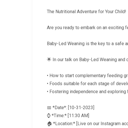
The Nutritional Adventure for Your Child!
Are you ready to embark on an exciting 
Baby-Led Weaning is the key to a safe an
🌟 In our talk on Baby-Led Weaning and c
• How to start complementary feeding gra
• Foods suitable for each stage of deve
• Fostering independence and exploring f
📅 *Date*: [10-31-2023]
⌚ *Time:* [11:30 AM]
🏠 *Location:* [Live on our Instagram ac