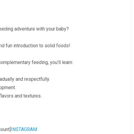
feeding adventure with your baby?
d fun introduction to solid foods!
omplementary feeding, you'll learn:
dually and respectfully.
lopment.
lavors and textures.
count]
INSTAGRAM