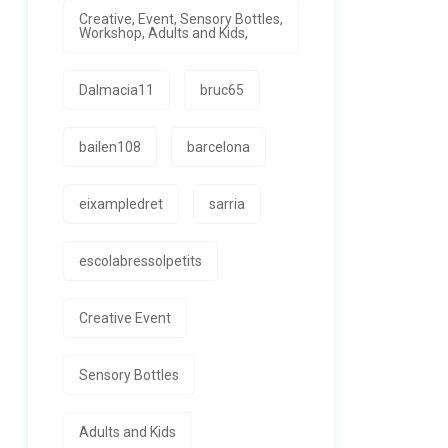
Creative, Event, Sensory Bottles,
Workshop, Adults and Kids,
Dalmacia11
bruc65
bailen108
barcelona
eixampledret
sarria
escolabressolpetits
Creative Event
Sensory Bottles
Adults and Kids