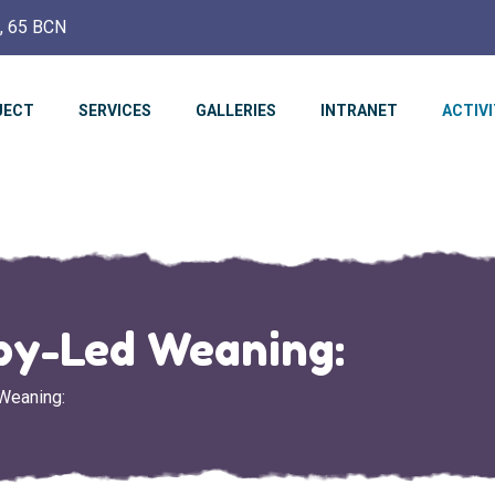
c, 65 BCN
JECT
SERVICES
GALLERIES
INTRANET
ACTIVI
by-Led Weaning:
Weaning: