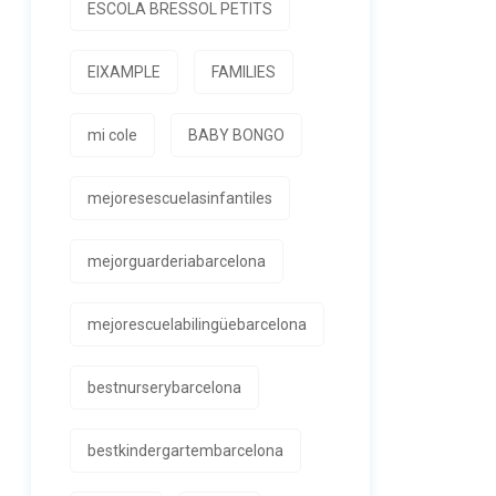
ESCOLA BRESSOL PETITS
EIXAMPLE
FAMILIES
mi cole
BABY BONGO
mejoresescuelasinfantiles
mejorguarderiabarcelona
mejorescuelabilingüebarcelona
bestnurserybarcelona
bestkindergartembarcelona