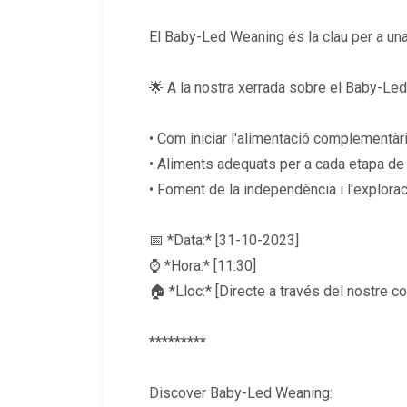
El Baby-Led Weaning és la clau per a una 
🌟 A la nostra xerrada sobre el Baby-Le
• Com iniciar l'alimentació complementàr
• Aliments adequats per a cada etapa d
• Foment de la independència i l'explorac
📅 *Data:* [31-10-2023]
⌚ *Hora:* [11:30]
🏠 *Lloc:* [Directe a través del nostre 
*********
Discover Baby-Led Weaning: