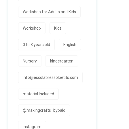
Workshop for Adults and Kids
Workshop
Kids
0 to 3 years old
English
Nursery
kindergarten
info@escolabressolpetits.com
material Included
@makingcrafts_bypalo
Instagram