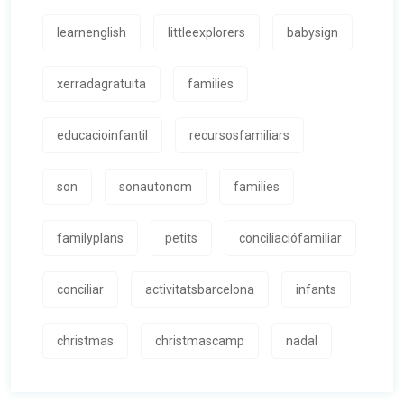
learnenglish
littleexplorers
babysign
xerradagratuita
families
educacioinfantil
recursosfamiliars
son
sonautonom
families
familyplans
petits
conciliaciófamiliar
conciliar
activitatsbarcelona
infants
christmas
christmascamp
nadal