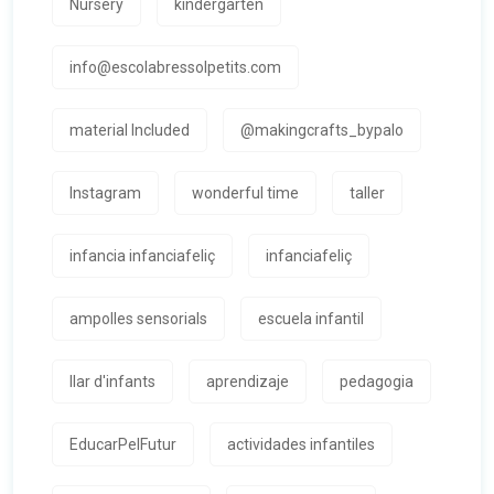
Nursery
kindergarten
info@escolabressolpetits.com
material Included
@makingcrafts_bypalo
Instagram
wonderful time
taller
infancia infanciafeliç
infanciafeliç
ampolles sensorials
escuela infantil
llar d'infants
aprendizaje
pedagogia
EducarPelFutur
actividades infantiles