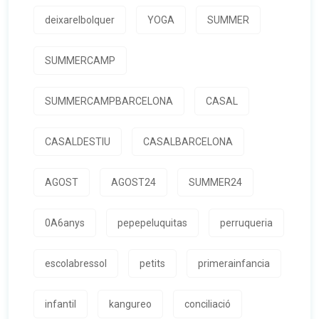
deixarelbolquer
YOGA
SUMMER
SUMMERCAMP
SUMMERCAMPBARCELONA
CASAL
CASALDESTIU
CASALBARCELONA
AGOST
AGOST24
SUMMER24
0A6anys
pepepeluquitas
perruqueria
escolabressol
petits
primerainfancia
infantil
kangureo
conciliació