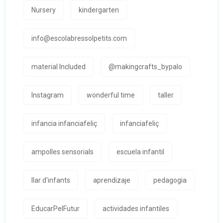
Nursery
kindergarten
info@escolabressolpetits.com
material Included
@makingcrafts_bypalo
Instagram
wonderful time
taller
infancia infanciafeliç
infanciafeliç
ampolles sensorials
escuela infantil
llar d'infants
aprendizaje
pedagogia
EducarPelFutur
actividades infantiles