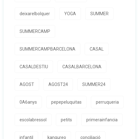
deixarelbolquer
YOGA
SUMMER
SUMMERCAMP
SUMMERCAMPBARCELONA
CASAL
CASALDESTIU
CASALBARCELONA
AGOST
AGOST24
SUMMER24
0A6anys
pepepeluquitas
perruqueria
escolabressol
petits
primerainfancia
infantil
kangureo
conciliació