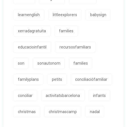
learnenglish
littleexplorers
babysign
xerradagratuita
families
educacioinfantil
recursosfamiliars
son
sonautonom
families
familyplans
petits
conciliaciófamiliar
conciliar
activitatsbarcelona
infants
christmas
christmascamp
nadal